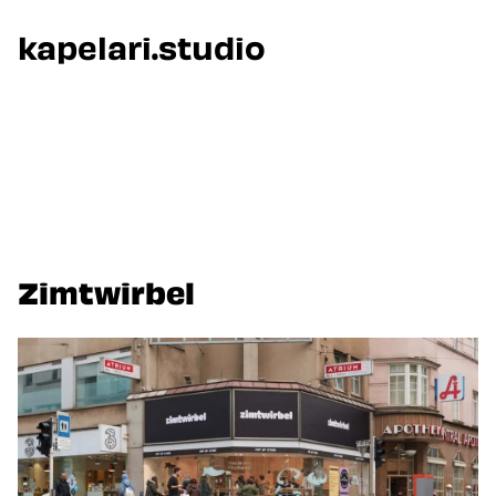
kapelari.studio
Zur Startseite
Zimtwirbel