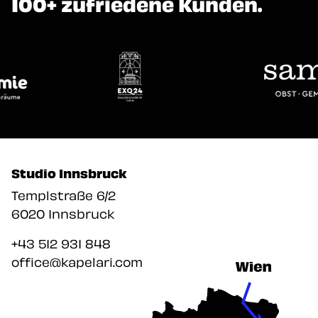
Unsere Werbeagentur hat
100+ zufriedene Kunden.
Studio Innsbruck
Unsere Werbeag
Templstraße 6/2
6020 Innsbruck
+43 512 931 848
office@kapelari.com