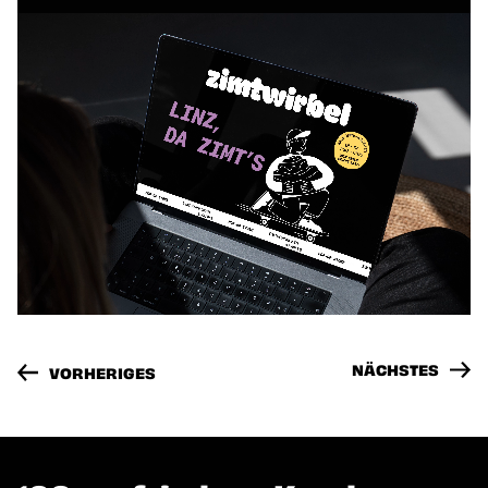
"EXQ23 – EXKURSIONSREISE" ANSEHEN
"SON
NÄCHSTES
VORHERIGES