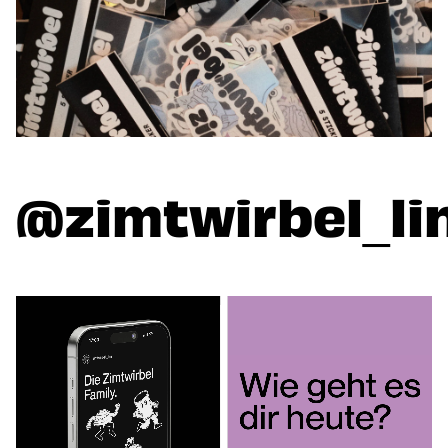
@zimtwirbel_li