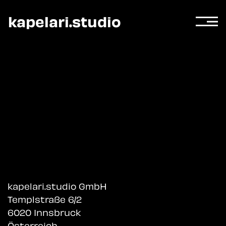
kapelari.studio
Zur Startseite
Impressum
kapelari.studio GmbH
Templstraße 6/2
6020 Innsbruck
Österreich