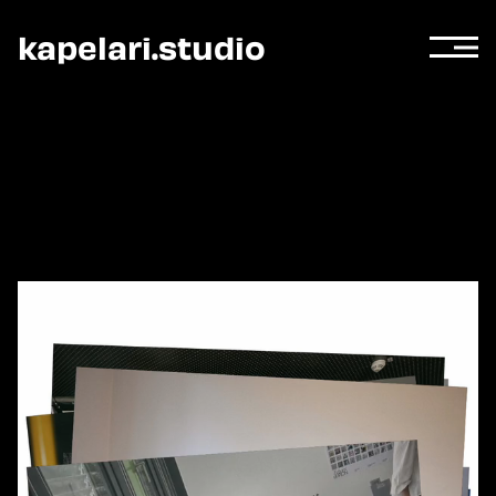
kapelari.studio
Zur Startseite