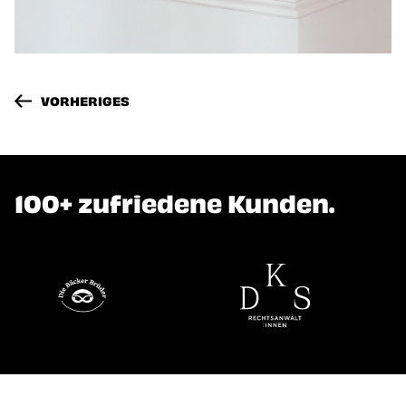
"BÄCKEREI WINKLER" ANSEHEN
VORHERIGES
Unsere Werbeagentur hat
100+ zufriedene Kunden.