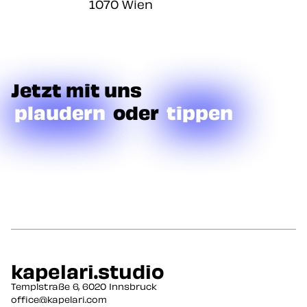
1070 Wien
Jetzt mit uns
plaudern
oder
tippen
kapelari.studio
Zur Startseite
Templstraße 6, 6020 Innsbruck
office@kapelari.com