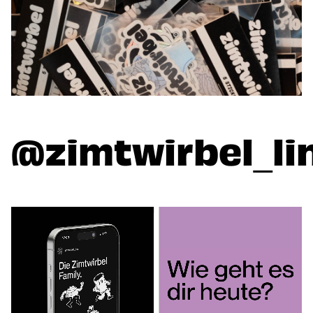
@zimtwirbel_li