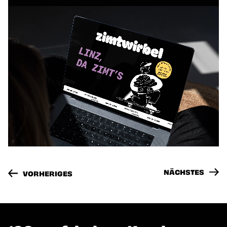
"EXQ23 – EXKURSIONSREISE" ANSEHEN
"SON
NÄCHSTES
VORHERIGES