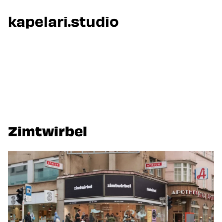
kapelari.studio
Zur Startseite
Zimtwirbel