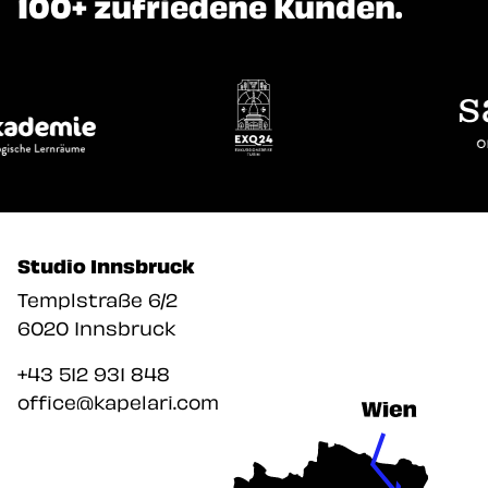
Unsere Werbeagentur hat
100+ zufriedene Kunden.
Studio Innsbruck
Unsere Werbeag
Templstraße 6/2
6020 Innsbruck
+43 512 931 848
office@kapelari.com